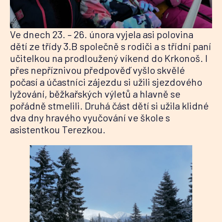
Ve dnech 23. – 26. února vyjela asi polovina
dětí ze třídy 3.B společně s rodiči a s třídní paní
učitelkou na prodloužený víkend do Krkonoš. I
přes nepříznivou předpověď vyšlo skvělé
počasí a účastníci zájezdu si užili sjezdového
lyžování, běžkařských výletů a hlavně se
pořádně stmelili. Druhá část dětí si užila klidné
dva dny hravého vyučování ve škole s
asistentkou Terezkou.