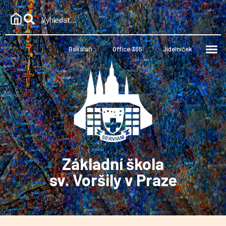
Bakaláři
Office 365
Jídelníček
Základní škola
sv. Voršily v Praze