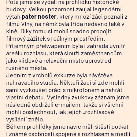
Poté jsme se vydali na prohlídku historické
budovy. Velkou pozornost zaujal legendární
výtah
pater noster
, který mnozí žáci poznali z
filmu Vlny, na němž byla třída nedávno také v
kině. Díky tomu si mohli snadno propojit
filmový zážitek s reálným prostředím.
Příjemným překvapením byla i zahrada uvnitř
areálu rozhlasu, která slouží zaměstnancům
jako klidové a relaxační místo uprostřed
rušného města.
Jedním z vrcholů exkurze byla návštěva
nahrávacího studia. Někteří žáci si zde mohli
sami vyzkoušet práci s mikrofonem a nahrát
vlastní debatu. Výsledný zvukový záznam jsme
následně obdrželi e-mailem, takže si všichni
mohli poslechnout, jak jejich „rozhlasové
vysílání“ znělo.
Během prohlídky jsme navíc měli štěstí potkat
i známé osobnosti spojené s rozhlasem a médií