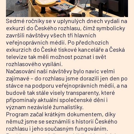
Sedmé ročníky se v uplynulých dnech vydali na
exkurzi do Českého rozhlasu, čímž symbolicky
završili návštěvy všech tří hlavních
veřejnoprávních médií. Po předchozích
exkurzích do České tiskové kanceláře a Česká
televize tak měli možnost poznat i svět
rozhlasového vysílání.
Načasování naší návštěvy bylo navíc velmi
zajímavé – do rozhlasu jsme dorazili jen den po
stávce na podporu veřejnoprávních médií, a na
budově tak stále visely transparenty, které
připomínaly aktuální společenské dění i
význam nezávislé žurnalistiky.
Program začal krátkým dokumentem, díky
němuž jsme se seznámili s historií Českého
rozhlasu i jeho současným fungováním.