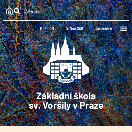
Bakaláři
Office 365
Jídelníček
Základní škola
sv. Voršily v Praze