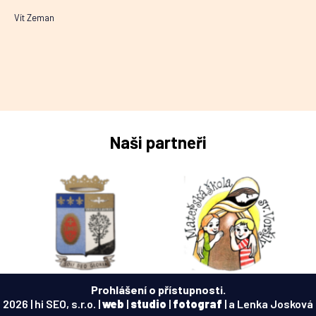
Vít Zeman
Naši partneři
Prohlášení o přístupnosti.
2026 | hi SEO, s.r.o. |
web
|
studio
|
fotograf
| a Lenka Josková