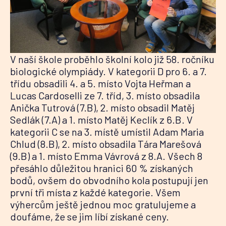
V naší škole proběhlo školní kolo již 58. ročníku
biologické olympiády. V kategorii D pro 6. a 7.
třídu obsadili 4. a 5. místo Vojta Heřman a
Lucas Cardoselli ze 7. tříd, 3. místo obsadila
Anička Tutrová (7.B), 2. místo obsadil Matěj
Sedlák (7.A) a 1. místo Matěj Keclík z 6.B. V
kategorii C se na 3. místě umístil Adam Maria
Chlud (8.B), 2. místo obsadila Tára Marešová
(9.B) a 1. místo Emma Vávrová z 8.A. Všech 8
přesáhlo důležitou hranici 60 % získaných
bodů, ovšem do obvodního kola postupují jen
první tři místa z každé kategorie. Všem
výhercům ještě jednou moc gratulujeme a
doufáme, že se jim líbí získané ceny.