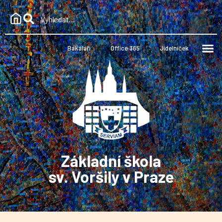
Bakaláři
Office 365
Jídelníček
Základní škola
sv. Voršily v Praze