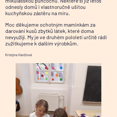
mikulášskou punčochu. Některé si již letos
odnesly domů i vlastnoručně ušitou
kuchyňskou zástěru na míru.
Moc děkujeme ochotným maminkám za
darování kusů zbytků látek, které doma
nevyužijí. My je ve druhém pololetí určitě rádi
zužitkujeme k dalším výrobkům.
Kristýna Hanžlová