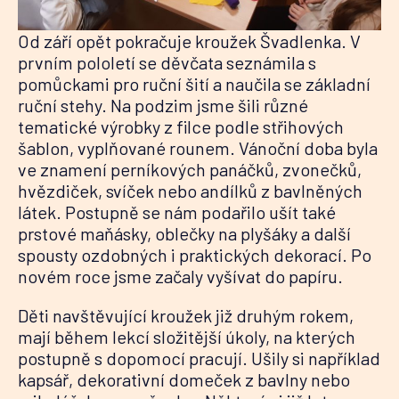
Od září opět pokračuje kroužek Švadlenka. V
prvním pololetí se děvčata seznámila s
pomůckami pro ruční šití a naučila se základní
ruční stehy. Na podzim jsme šili různé
tematické výrobky z filce podle střihových
šablon, vyplňované rounem. Vánoční doba byla
ve znamení perníkových panáčků, zvonečků,
hvězdiček, svíček nebo andílků z bavlněných
látek. Postupně se nám podařilo ušít také
prstové maňásky, oblečky na plyšáky a další
spousty ozdobných i praktických dekorací. Po
novém roce jsme začaly vyšívat do papíru.
Děti navštěvující kroužek již druhým rokem,
mají během lekcí složitější úkoly, na kterých
postupně s dopomocí pracují. Ušily si například
kapsář, dekorativní domeček z bavlny nebo