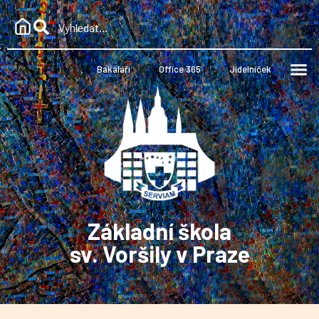
Bakaláři
Office 365
Jídelníček
Základní škola
sv. Voršily v Praze