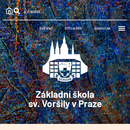
Bakaláři
Office 365
Jídelníček
Základní škola
sv. Voršily v Praze