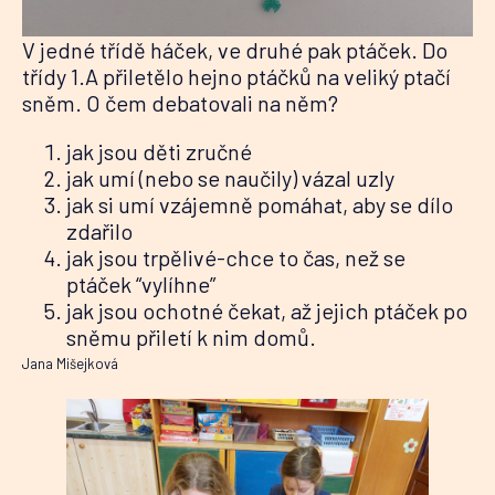
V jedné třídě háček, ve druhé pak ptáček. Do
třídy 1.A přiletělo hejno ptáčků na veliký ptačí
sněm. O čem debatovali na něm?
jak jsou děti zručné
jak umí (nebo se naučily) vázal uzly
jak si umí vzájemně pomáhat, aby se dílo
zdařilo
jak jsou trpělivé-chce to čas, než se
ptáček “vylíhne”
jak jsou ochotné čekat, až jejich ptáček po
sněmu přiletí k nim domů.
Jana Mišejková