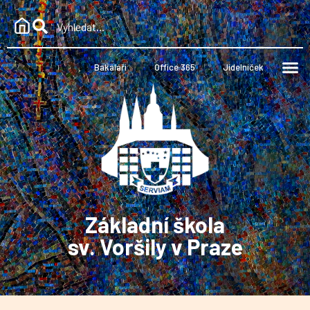
Bakaláři
Office 365
Jídelníček
Základní škola
sv. Voršily v Praze